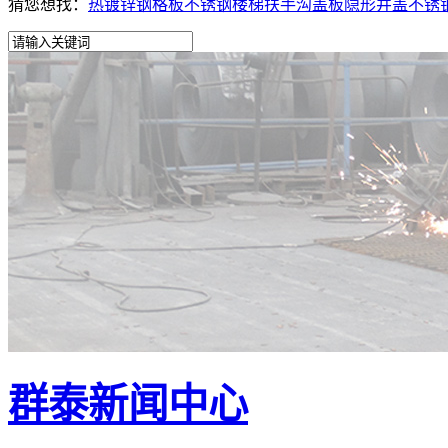
猜您想找：
热镀锌钢格板
不锈钢楼梯扶手
沟盖板
隐形井盖
不锈
群泰新闻中心